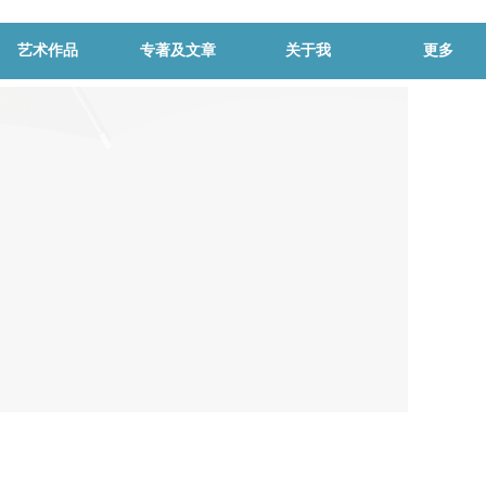
艺术作品
专著及文章
关于我
更多