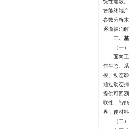
统性遮蔽。
智能终端产
参数分析木
逐渐被消解
三、基
（一）研
面向工艺
作生态。系
模、动态影
通过动态捕
提供可回溯
联性，智能
界，使材料
（二）引