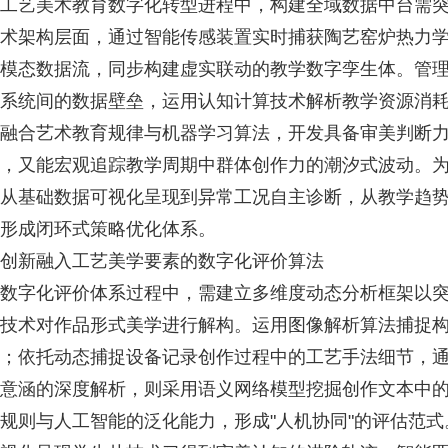
艺美术教育数字化转型进程中，构建全域数据中台需突
术架构层面，通过智能传感装置实时捕获陶艺窑炉热力
模态数据流，同步构建虚实联动的教学数字孪生体。管
系统间的数据壁垒，运用认知计算技术解析教学资源消
融合艺术教育规律与机器学习算法，开发具备审美判断
，又能宏观追踪教学周期中群体创作力的潮汐式波动。
从基础数据可视化呈现到异常工况自主诊断，从教学趋
形成闭环式策略优化体系。
新融入工艺美学要素的数字化评价算法
字化评价体系过程中，需建立多维度动态分析框架以突
技术对作品形式美学进行解构。运用图像解析算法捕捉
；依托动态捕捉设备记录创作过程中的工艺手法细节，
意涵的深度解析，则采用语义网络模型挖掘创作文本中
规则与人工智能的泛化能力，形成"人机协同"的评估范