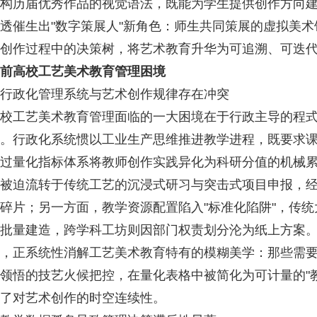
构历届优秀作品的视觉语法，既能为学生提供创作方向
透催生出"数字策展人"新角色：师生共同策展的虚拟美
创作过程中的决策树，将艺术教育升华为可追溯、可迭
前高校工艺美术教育管理困境
政化管理系统与艺术创作规律存在冲突
工艺美术教育管理面临的一大困境在于行政主导的程式
。行政化系统惯以工业生产思维推进教学进程，既要求
过量化指标体系将教师创作实践异化为科研分值的机械
被迫流转于传统工艺的沉浸式研习与突击式项目申报，
碎片；另一方面，教学资源配置陷入"标准化陷阱"，传
批量建造，跨学科工坊则因部门权责划分沦为纸上方案
，正系统性消解工艺美术教育特有的模糊美学：那些需
领悟的技艺火候把控，在量化表格中被简化为可计量的"
了对艺术创作的时空连续性。