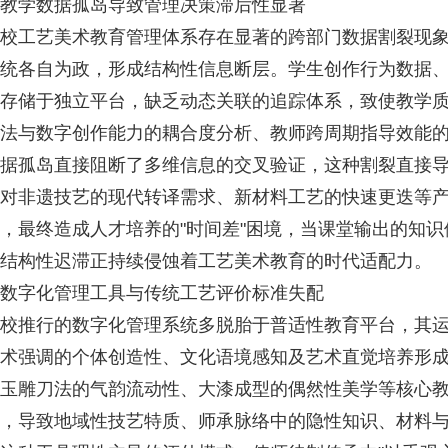
学数据孤岛导致管理决策滞后性显著
工艺美术教育管理体系存在显著的跨部门数据割裂现象
统各自为政，形成结构性信息断层。学生创作行为数据
存储于独立平台，缺乏动态关联的追踪体系，致使教学
法与数字创作能力的耦合度分析、教师跨周期指导效能
据孤岛直接阻断了多维信息的交叉验证，这种割裂直接
对非遗技艺的现代转译需求、新材料工艺的快速更迭等
，最终造成人才培养的"时间差"困境，当课堂输出的知
结构性迟滞正持续侵蚀着工艺美术教育的时代适配力。
字化管理工具与传统工艺评价标准失配
推行的数字化管理系统多脱胎于普适性教育平台，其运
术强调的个体创造性、文化语境感知及艺术直觉培养形
玉雕刀法的气韵流动性、大漆成型的偶然性美学等核心
，导致地域性技艺特质、师承脉络中的隐性知识、材料