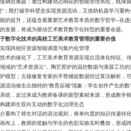
值耦合难题：通过构建动态响应的智能管理系统，既保留
慧"；既打破学科壁垒实现资源流动，又借助机器学习重
能的提升，还蕴含着重塑艺术教育本质的数字哲学--在
的发展，将成为驱动艺术教育数字化转型的重要命题。
于数字化技术的高校工艺美术教育管理的重要价值
现跨校区资源智能调度与集约化管理
术的催化下，工艺美术教育资源呈现出流体化特征。传
地域的"艺术资源云"。陶艺窑炉的温控数据与漆器工坊
护模型；古籍修复专家的手势捕捉数据经过算法解析，
源流动催生出独特的"教育反哺"现象：学生创作产生的
系统，反过来成为教师备课的新型素材来源，形成教学
建师生双向互动的数字化治理生态
重构了师生对话的语法规则，将单向度的知识传递转化
画布上，教师的笔触与学生的色彩实验实时叠加，形成